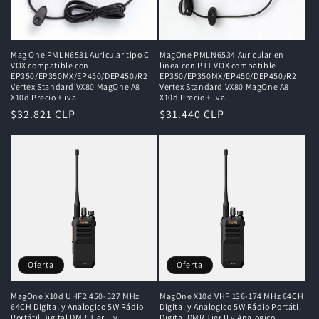
Mag One PMLN6531 Auricular tipo C
MagOne PMLN6534 Auricular en
VOX compatible con
línea con PTT VOX compatible
EP350/EP350MX/EP450/DEP450/R2
EP350/EP350MX/EP450/DEP450/R2
Vertex Standard VX80 MagOne A8
Vertex Standard VX80 MagOne A8
X10d Precio + iva
X10d Precio + iva
Precio
$32.821 CLP
Precio
$31.440 CLP
habitual
habitual
Oferta
Oferta
MagOne X10d UHF2 450-527 MHz
MagOne X10d VHF 136-174 MHz 64CH
64CH Digital y Analogico 5W Rádio
Digital y Analogico 5W Rádio Portátil
Portátil Digital DMR Tier II y
Digital DMR Tier II y Analogico