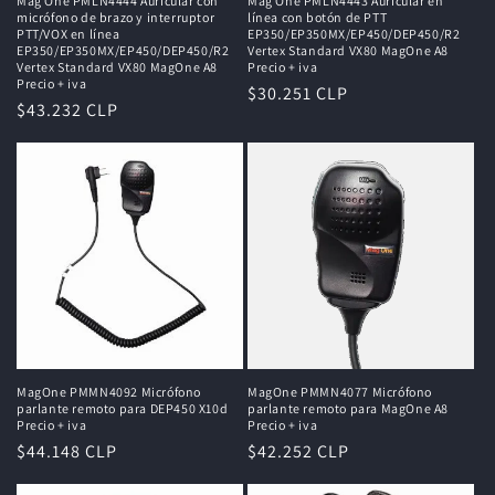
Mag One PMLN4444 Auricular con
Mag One PMLN4443 Auricular en
micrófono de brazo y interruptor
línea con botón de PTT
PTT/VOX en línea
EP350/EP350MX/EP450/DEP450/R2
EP350/EP350MX/EP450/DEP450/R2
Vertex Standard VX80 MagOne A8
Vertex Standard VX80 MagOne A8
Precio + iva
Precio + iva
Precio
$30.251 CLP
Precio
$43.232 CLP
habitual
habitual
MagOne PMMN4092 Micrófono
MagOne PMMN4077 Micrófono
parlante remoto para DEP450 X10d
parlante remoto para MagOne A8
Precio + iva
Precio + iva
Precio
$44.148 CLP
Precio
$42.252 CLP
habitual
habitual