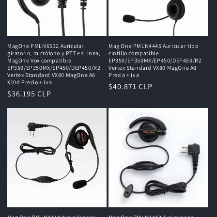
ó
n
:
MagOne PMLN6532 Auricular
Mag One PMLN4445 Auricular tipo
giratorio, micrófono y PTT en línea,
cintillo compatible
MagOne Vox compatible
EP350/EP350MX/EP450/DEP450/R2
EP350/EP350MX/EP450/DEP450/R2
Vertex Standard VX80 MagOne A8
Vertex Standard VX80 MagOne A8
Precio + iva
X10d Precio + iva
Precio
$40.871 CLP
Precio
$36.195 CLP
habitual
habitual