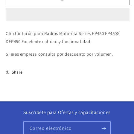
Cinturón
Cinturón
para
para
Radios
Radios
Motorola
Motorola
Series
Series
Clip Cinturón para Radios Motorola Series EP450 EP450S
EP450
EP450
DEP450 Excelente calidad y funcionalidad.
EP450S
EP450S
DEP450
DEP450
Si eres empresa consulta por descuento por volumen.
Precio
Precio
+
+
iva
iva
Share
Suscribete para Ofertas y capacitaciones
Correo electrónico