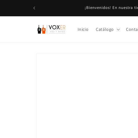
Ir
Aviso Importante: Los precios mostrados son + IVA en
directamente
al contenido
Inicio
Catálogo
Conta
Ir
directamente
a la
información
del producto