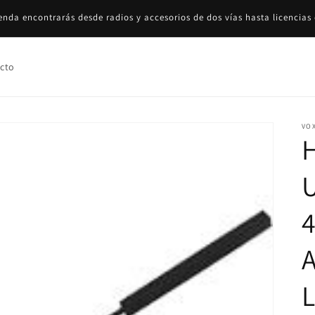
 Chile. Consulta la disponibilidad del producto y el tiempo de entrega. 
sin dudarlo!
cto
VO
L