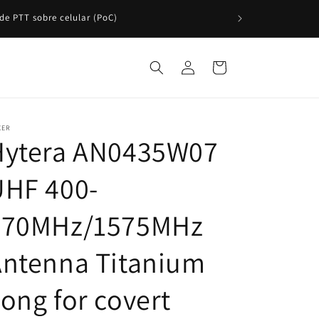
Si necesitas una cotización formal, ¡solicítala
Iniciar
Carrito
sesión
XER
Hytera AN0435W07
UHF 400-
470MHz/1575MHz
Antenna Titanium
ong for covert