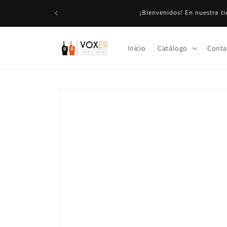
Ir
Aviso Importante: Los precios mostrados son + IVA 
directamente
al contenido
Inicio
Catálogo
Conta
Ir
directamente
a la
información
del producto