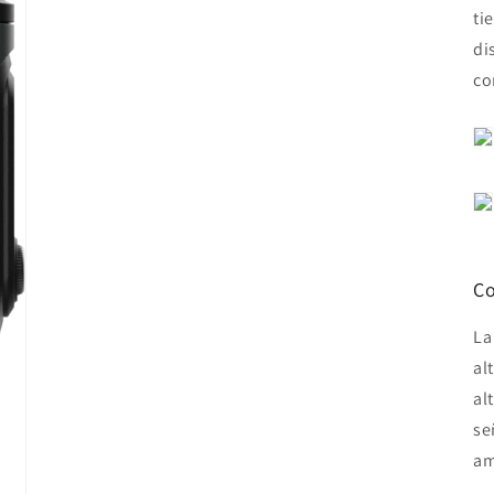
ti
di
co
Co
La
al
al
se
am