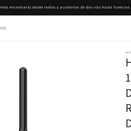
en Chile. Consulta la disponibilidad del producto y el tiempo de entrega
sin dudarlo!
cto
HY
R
D