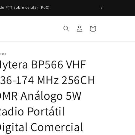
. Si necesitas una cotización formal, ¡solicítala
Iniciar
Carrito
sesión
TERA
Hytera BP566 VHF
136-174 MHz 256CH
DMR Análogo 5W
adio Portátil
igital Comercial