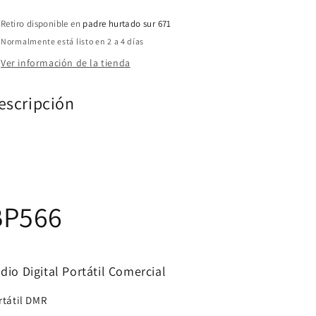
MHz
MHz
Retiro disponible en
256CH
256CH
padre hurtado sur 671
DMR
DMR
Normalmente está listo en 2 a 4 días
Análogo
Análogo
Ver información de la tienda
5W
5W
Radio
Radio
escripción
Portátil
Portátil
Digital
Digital
Comercial
Comercial
DMR
DMR
Tier
Tier
II
II
y
y
analogo
analogo
BP566
con
con
pantalla
pantalla
Precio
Precio
+
+
dio Digital Portátil Comercial
iva
iva
rtátil DMR