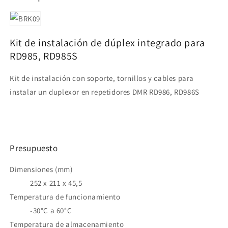
dúplex
dúplex
integrado
integrado
para
para
RD986,
RD986,
Kit de instalación de dúplex integrado para
RD986S
RD986S
Precio
Precio
RD985, RD985S
+
+
iva
iva
Kit de instalación con soporte, tornillos y cables para
instalar un duplexor en repetidores DMR RD986, RD986S
Presupuesto
Dimensiones (mm)
252 x 211 x 45,5
Temperatura de funcionamiento
-30°C a 60°C
Temperatura de almacenamiento