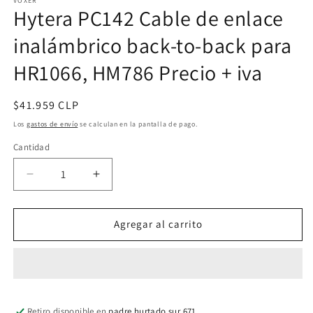
multimedia
VOXER
Hytera PC142 Cable de enlace
1
en
una
inalámbrico back-to-back para
ventana
modal
HR1066, HM786 Precio + iva
Precio
$41.959 CLP
habitual
Los
gastos de envío
se calculan en la pantalla de pago.
Cantidad
Cantidad
Reducir
Aumentar
cantidad
cantidad
para
para
Hytera
Hytera
Agregar al carrito
PC142
PC142
Cable
Cable
de
de
enlace
enlace
inalámbrico
inalámbrico
Retiro disponible en
back-
back-
padre hurtado sur 671