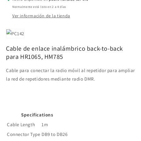
to-
to-
Normalmente está listo en 2 a 4 días
back
back
Ver información de la tienda
para
para
HR1066,
HR1066,
HM786
HM786
Precio
Precio
+
+
Cable de enlace inalámbrico back-to-back
iva
iva
para HR1065, HM785
Cable para conectar la radio móvil al repetidor para ampliar
la red de repetidores mediante radio DMR.
Specifications
Cable Length
1m
Connector Type
DB9 to DB26