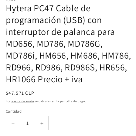
multimedia
VOXER
Hytera PC47 Cable de
1
en
una
programación (USB) con
ventana
modal
interruptor de palanca para
MD656, MD786, MD786G,
MD786i, HM656, HM686, HM786,
RD966, RD986, RD986S, HR656,
HR1066 Precio + iva
Precio
$47.571 CLP
habitual
Los
gastos de envío
se calculan en la pantalla de pago.
Cantidad
Cantidad
Reducir
Aumentar
cantidad
cantidad