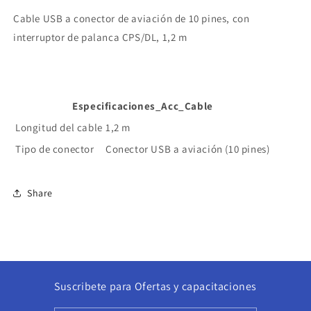
RD986S,
RD986S,
HR656,
HR656,
Cable USB a conector de aviación de 10 pines, con
HR1066
HR1066
interruptor de palanca CPS/DL, 1,2 m
Precio
Precio
+
+
iva
iva
Especificaciones_Acc_Cable
Longitud del cable
1,2 m
Tipo de conector
Conector USB a aviación (10 pines)
Share
Suscribete para Ofertas y capacitaciones