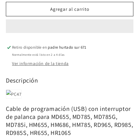
para
para
Hytera
Hytera
Agregar al carrito
PC47
PC47
Cable
Cable
de
de
programación
programación
(USB)
(USB)
Retiro disponible en
con
con
padre hurtado sur 671
interruptor
interruptor
Normalmente está listo en 2 a 4 días
de
de
Ver información de la tienda
palanca
palanca
para
para
Descripción
MD656,
MD656,
MD786,
MD786,
MD786G,
MD786G,
MD786i,
MD786i,
HM656,
HM656,
Cable de programación (USB) con interruptor
HM686,
HM686,
de palanca para MD655, MD785, MD785G,
HM786,
HM786,
MD785i, HM655, HM686, HM785, RD965, RD985,
RD966,
RD966,
RD986,
RD986,
RD985S, HR655, HR1065