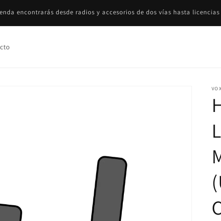
 Chile. Consulta la disponibilidad del producto y el tiempo de entrega. 
sin dudarlo!
cto
VO
L
M
C