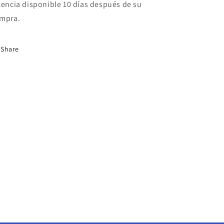
cencia disponible 10 días después de su
Precio
Precio
mpra.
+
+
iva
iva
Share