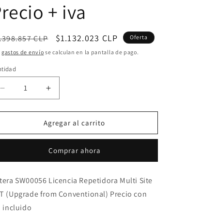
recio + iva
ecio
Precio
$1.132.023 CLP
.398.857 CLP
Oferta
bitual
de
s
gastos de envío
se calculan en la pantalla de pago.
oferta
ntidad
ntidad
Reducir
Aumentar
cantidad
cantidad
para
para
Hytera
Hytera
Agregar al carrito
SW00056
SW00056
Licencia
Licencia
Comprar ahora
Repetidora
Repetidora
Multi
Multi
Site
Site
tera SW00056 Licencia Repetidora Multi Site
XPT
XPT
T (Upgrade from Conventional) Precio con
(Upgrade
(Upgrade
from
from
a incluido
Conventional)
Conventional)