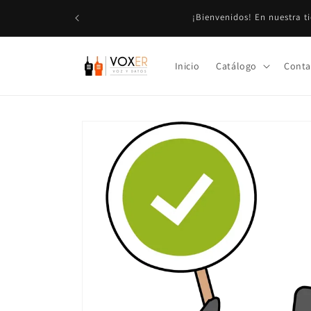
Ir
Aviso Importante: Los precios mostrados son + IVA en
directamente
al contenido
Inicio
Catálogo
Conta
Ir
directamente
a la
información
del producto