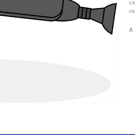
Li
co