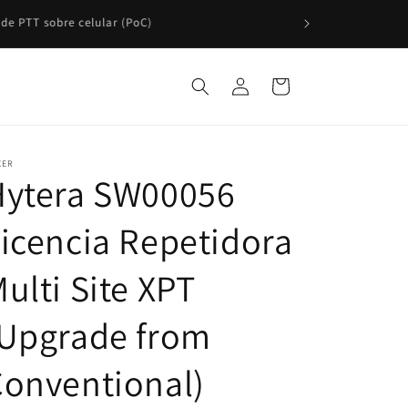
Si necesitas una cotización formal, ¡solicítala
Iniciar
Carrito
sesión
XER
Hytera SW00056
icencia Repetidora
ulti Site XPT
(Upgrade from
onventional)