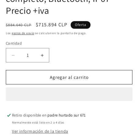
Precio +iva
Precio
Precio
$715.894 CLP
$884.640 CLP
Oferta
habitual
de
Los
gastos de envío
se calculan en la pantalla de pago.
oferta
Cantidad
Cantidad
Reducir
Aumentar
cantidad
cantidad
para
para
Kenwood
Kenwood
Agregar al carrito
NX-
NX-
3220K3
3220K3
VHF
VHF
136-
136-
174MHz
174MHz
Retiro disponible en
260CH
260CH
padre hurtado sur 671
Digital
Digital
Normalmente está listo en 2 a 4 días
y
y
Ver información de la tienda
Análogo
Análogo