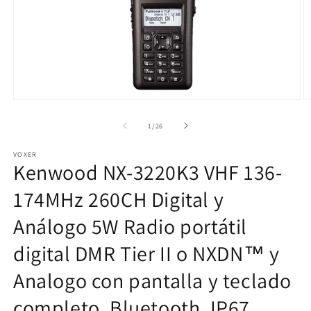
Abrir
Ab
elemento
e
multimedia
m
de
1
/
26
1
2
en
e
VOXER
una
u
Kenwood NX-3220K3 VHF 136-
ventana
v
modal
m
174MHz 260CH Digital y
Análogo 5W Radio portátil
digital DMR Tier II o NXDN™ y
Analogo con pantalla y teclado
completo, Bluetooth, IP67