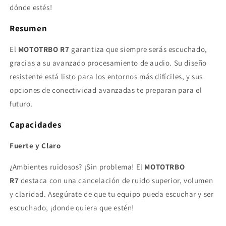
El
El
dónde estés!
Poder
Poder
de
de
Resumen
Ser
Ser
Escuchado
Escuchado
El
MOTOTRBO R7
garantiza que siempre serás escuchado,
Precio
Precio
gracias a su avanzado procesamiento de audio. Su diseño
+iva
+iva
resistente está listo para los entornos más difíciles, y sus
opciones de conectividad avanzadas te preparan para el
futuro.
Capacidades
Fuerte y Claro
¿Ambientes ruidosos? ¡Sin problema! El
MOTOTRBO
R7
destaca con una cancelación de ruido superior, volumen
y claridad. Asegúrate de que tu equipo pueda escuchar y ser
escuchado, ¡donde quiera que estén!