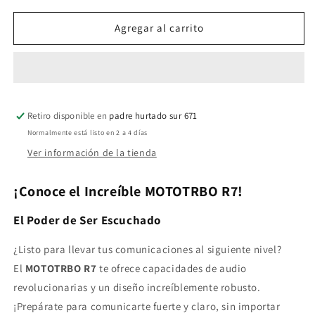
para
para
Motorola
Motorola
Agregar al carrito
R7
R7
MOTOTRBO™
MOTOTRBO™
(ex
(ex
DGP8550e)
DGP8550e)
Enable
Enable
Retiro disponible en
VHF
VHF
padre hurtado sur 671
136-
136-
Normalmente está listo en 2 a 4 días
174
174
Ver información de la tienda
Mhz
Mhz
1000CH
1000CH
¡Conoce el Increíble MOTOTRBO R7!
DMR
DMR
5W
5W
El Poder de Ser Escuchado
Radio
Radio
digital
digital
¿Listo para llevar tus comunicaciones al siguiente nivel?
FKP
FKP
con
con
El
MOTOTRBO R7
te ofrece capacidades de audio
pantalla
pantalla
revolucionarias y un diseño increíblemente robusto.
y
y
¡Prepárate para comunicarte fuerte y claro, sin importar
teclado
teclado