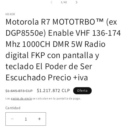
de
1
/
42
VOXER
Motorola R7 MOTOTRBO™ (ex
DGP8550e) Enable VHF 136-174
Mhz 1000CH DMR 5W Radio
digital FKP con pantalla y
teclado El Poder de Ser
Escuchado Precio +iva
Precio
Precio
$1.217.872 CLP
$1.645.873 CLP
Oferta
habitual
de
Los
gastos de envío
se calculan en la pantalla de pago.
oferta
Cantidad
Cantidad
Reducir
Aumentar
cantidad
cantidad